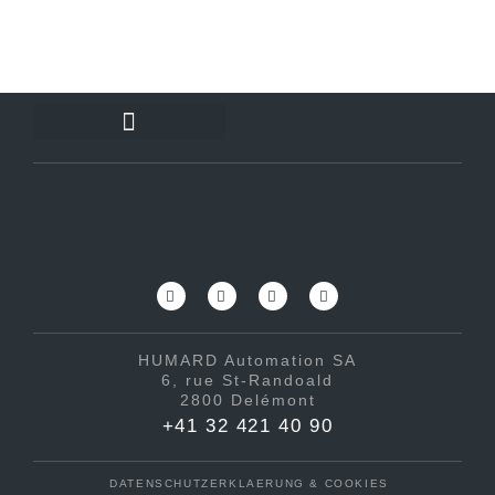
HUMARD Automation SA
6, rue St-Randoald
2800 Delémont
+41 32 421 40 90
DATENSCHUTZERKLAERUNG & COOKIES