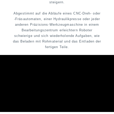
steigern.
Abgestimmt auf die Abläufe eines CNC-Dreh- oder
-Fräsautomaten, einer Hydraulikpresse oder jeder
anderen Präzisions-Werkzeugmaschine in einem
Bearbeitungszentrum erleichtern Roboter
schwierige und sich wiederholende Aufgaben, wie
das Beladen mit Rohmaterial und das Entladen der
fertigen Teile.