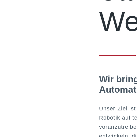
We
Wir brin
Automati
Unser Ziel is
Robotik auf t
voranzutreib
entwickeln, d