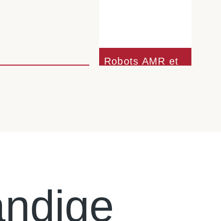
Système
Robots AMR et
Palettiseurs
AGV
ändige