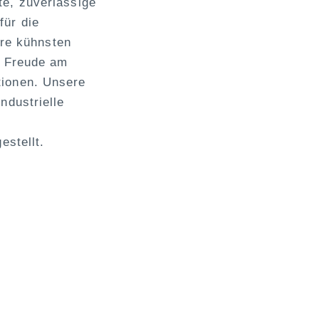
e, zuverlässige
für die
hre kühnsten
e Freude am
tionen. Unsere
ndustrielle
estellt.