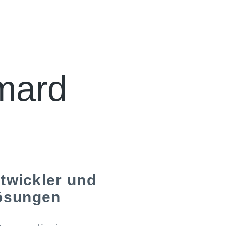
mard
wickler und
lösungen