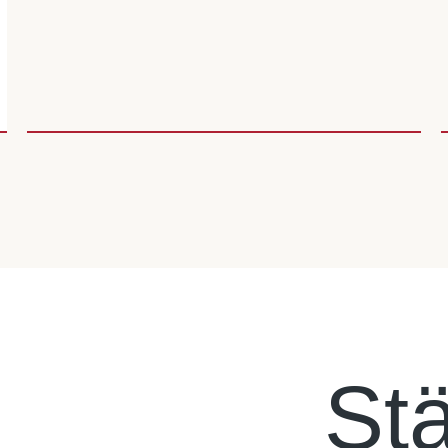
Presses
St