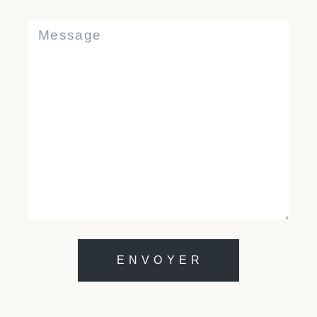
E N V O Y E R