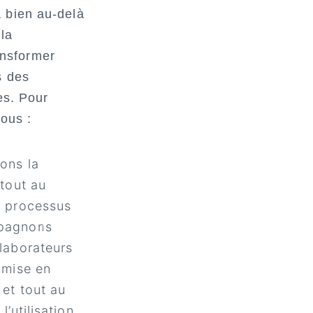
 bien au-delà
 la
ransformer
s des
es. Pour
nous :
ons la
 tout au
u processus
pagnons
laborateurs
 mise en
 et tout au
l’utilisation