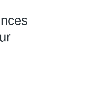
ences
ur