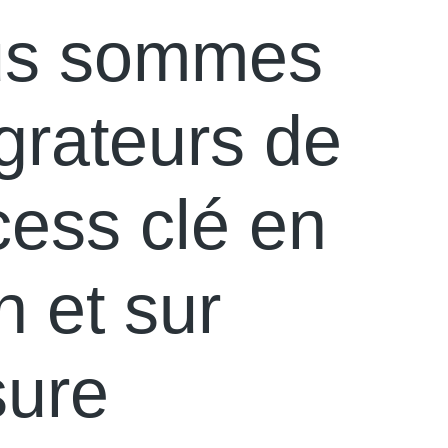
s sommes
égrateurs de
cess clé en
n et sur
ure