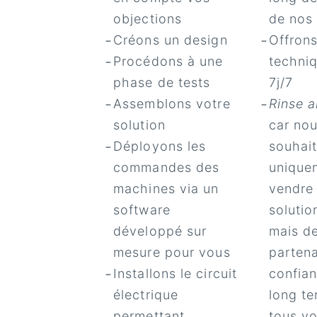
objections
de nos 
Créons un design
Offrons
Procédons à une
techni
phase de tests
7j/7
Assemblons votre
Rinse 
solution
car no
Déployons les
souhai
commandes des
unique
machines via un
vendre
software
solutio
développé sur
mais de
mesure pour vous
partena
Installons le circuit
confian
électrique
long t
permettant
tous vo