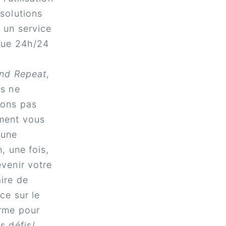
solutions
 un service
que 24h/24
and Repeat
,
us ne
tons pas
ment vous
 une
n, une fois,
venir votre
ire de
ce sur le
erme pour
s défis/