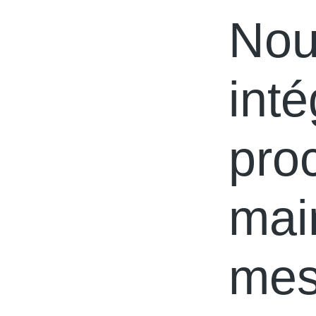
Nou
int
pro
mai
mes