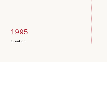
1995
1
Création
Pale