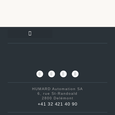
HUMARD Automation SA
6, rue St-Randoald
2800 Delémont
+41 32 421 40 90