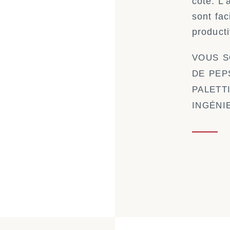
côté. L’
sont fac
producti
VOUS S
DE PEP
PALETT
INGÉNI