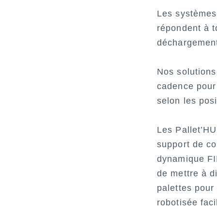
Les systèmes
répondent à t
déchargement 
Nos solutions 
cadence pour
selon les pos
Les Pallet’
support de c
dynamique FIF
de mettre à d
palettes pour 
robotisée fac