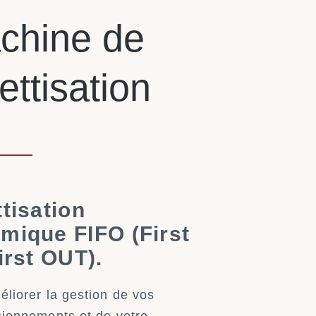
chine de
ettisation
ttisation
mique FIFO (First
irst OUT).
liorer la gestion de vos