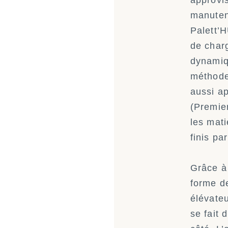
approvi
manutent
Palett’
de char
dynamiqu
méthode
aussi a
(Premier
les mati
finis pa
Grâce à
forme de
élévateu
se fait 