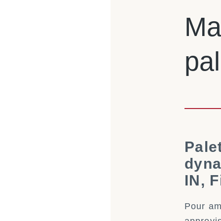
Ma
pal
Pale
dyna
IN, F
Pour amé